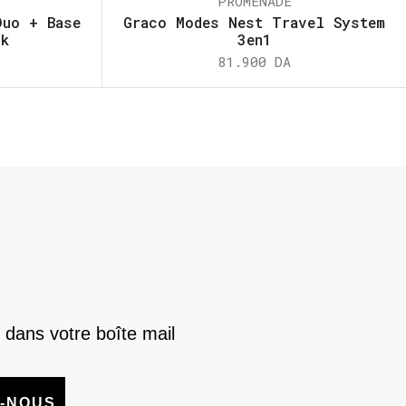
PROMENADE
Duo + Base
Graco Modes Nest Travel System
ck
3en1
81.900
DA
 dans votre boîte mail
-NOUS