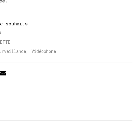
ce.
de souhaits
3
LETTE
urveillance
,
Vidéophone