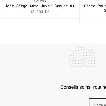
VOYAGE
Joie Siège Auto Juva™ Groupe 0+
Graco Pou
13.900
DA
Conseils soins, routi