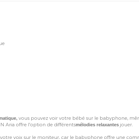
ue
vous pouvez voir votre bébé sur le babyphone, même s
matique,
Aria offre l’option de différents
jouer.
mélodies relaxantes
votre voix sur le moniteur, car le babyphone offre une comm