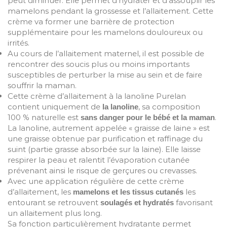
peut diminuer. Elle permet d’hydrater et d’assouplir les
mamelons pendant la grossesse et l’allaitement. Cette
crème va former une barrière de protection
supplémentaire pour les mamelons douloureux ou
irrités.
Au cours de l’allaitement maternel, il est possible de
rencontrer des soucis plus ou moins importants
susceptibles de perturber la mise au sein et de faire
souffrir la maman.
Cette crème d’allaitement à la lanoline Purelan
contient uniquement de
, sa composition
la lanoline
100 % naturelle est
.
sans danger pour le bébé et la maman
La lanoline, autrement appelée « graisse de laine » est
une graisse obtenue par purification et raffinage du
suint (partie grasse absorbée sur la laine). Elle laisse
respirer la peau et ralentit l’évaporation cutanée
prévenant ainsi le risque de gerçures ou crevasses.
Avec une application régulière de cette crème
d’allaitement, les
les
mamelons et les tissus cutanés
entourant se retrouvent
favorisant
soulagés et hydratés
un allaitement plus long.
Sa fonction particulièrement hydratante permet