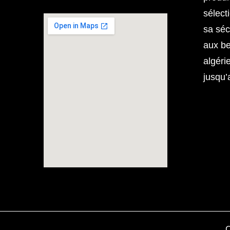
sélect
sa séc
aux b
algéri
jusqu’
C