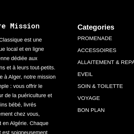
re Mission
Categories
PROMENADE
Classique est une
ue local et en ligne
ACCESSOIRES
enne dédiée aux
ALLAITEMENT & REP
 et à leurs tout-petits.
EVEIL
 à Alger, notre mission
ple : vous offrir le
SOIN & TOILETTE
ur de la puériculture et
VOYAGE
ins bébé, livrés
BON PLAN
ement chez vous,
t en Algérie. Chaque
t est soigneusement