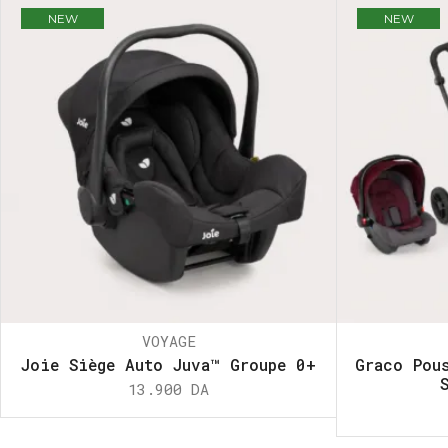
NEW
NEW
VOYAGE
Joie Siège Auto Juva™ Groupe 0+
Graco Pou
13.900
DA