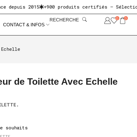
epuis 2015
+900 produits certifiés — Sélectionnés
0
0
RECHERCHE
CONTACT & INFOS
 Echelle
ur de Toilette Avec Echelle
ILETTE.
de souhaits
LETTE