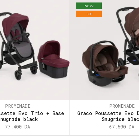
NEW
HOT
PROMENADE
PROMENADE
ssette Evo Trio + Base
Graco Poussette Evo 
Snugride black
Snugride bla
77.400
DA
67.500
DA