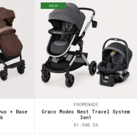
NEW
PROMENADE
Duo + Base
Graco Modes Nest Travel System
ck
3en1
81.900
DA