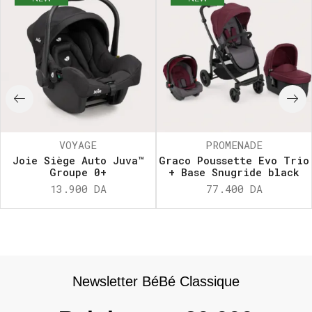
VOYAGE
PROMENADE
Joie Siège Auto Juva™
Graco Poussette Evo Trio
Groupe 0+
+ Base Snugride black
13.900
DA
77.400
DA
Newsletter BéBé Classique