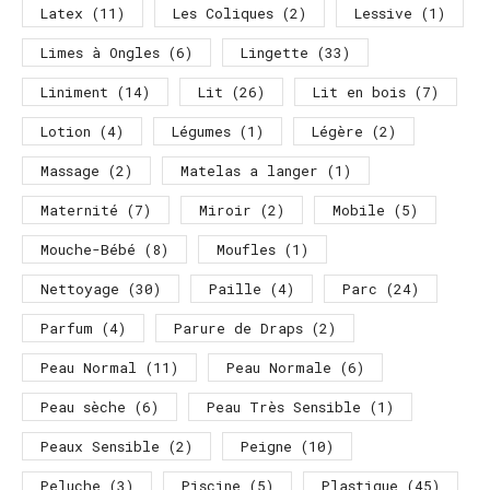
Latex
(11)
Les Coliques
(2)
Lessive
(1)
Limes à Ongles
(6)
Lingette
(33)
Liniment
(14)
Lit
(26)
Lit en bois
(7)
Lotion
(4)
Légumes
(1)
Légère
(2)
Massage
(2)
Matelas a langer
(1)
Maternité
(7)
Miroir
(2)
Mobile
(5)
Mouche-Bébé
(8)
Moufles
(1)
Nettoyage
(30)
Paille
(4)
Parc
(24)
Parfum
(4)
Parure de Draps
(2)
Peau Normal
(11)
Peau Normale
(6)
Peau sèche
(6)
Peau Très Sensible
(1)
Peaux Sensible
(2)
Peigne
(10)
Peluche
(3)
Piscine
(5)
Plastique
(45)