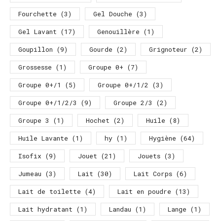
Fourchette
(3)
Gel Douche
(3)
Gel Lavant
(17)
Genouillère
(1)
Goupillon
(9)
Gourde
(2)
Grignoteur
(2)
Grossesse
(1)
Groupe 0+
(7)
Groupe 0+/1
(5)
Groupe 0+/1/2
(3)
Groupe 0+/1/2/3
(9)
Groupe 2/3
(2)
Groupe 3
(1)
Hochet
(2)
Huile
(8)
Huile Lavante
(1)
hy
(1)
Hygiène
(64)
Isofix
(9)
Jouet
(21)
Jouets
(3)
Jumeau
(3)
Lait
(30)
Lait Corps
(6)
Lait de toilette
(4)
Lait en poudre
(13)
Lait hydratant
(1)
Landau
(1)
Lange
(1)