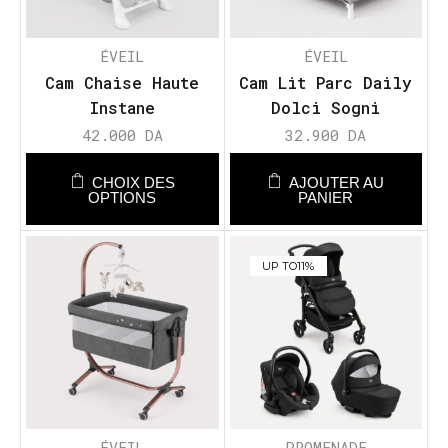
ÉVEIL
ÉVEIL
Cam Chaise Haute
Cam Lit Parc Daily
Instane
Dolci Sogni
42.000
DA
32.900
DA
CHOIX DES
AJOUTER AU
OPTIONS
PANIER
UP TO
11%
ÉVEIL
PROMENADE