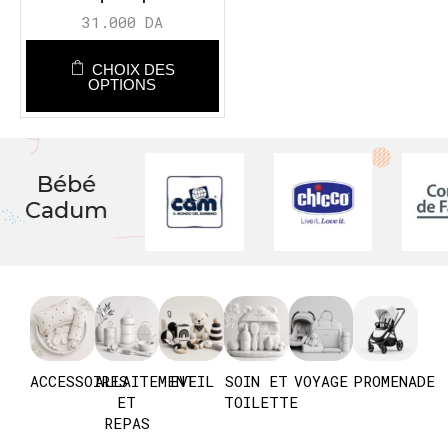
31.000
DA
CHOIX DES
OPTIONS
Bébé
Cadum
ACCESSOIRES
ALLAITEMENT
EVEIL
SOIN ET
VOYAGE
PROMENADE
ET
TOILETTE
REPAS