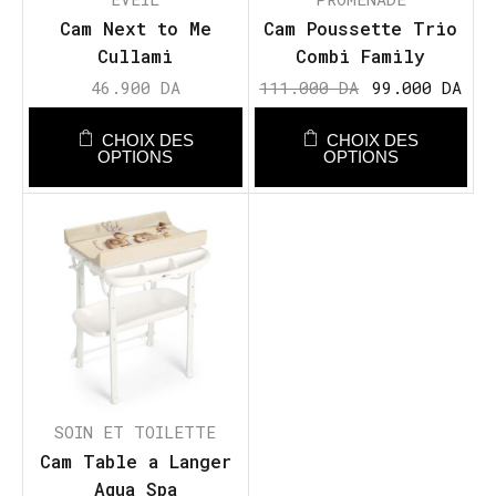
Cam Next to Me
Cam Poussette Trio
Cullami
Combi Family
46.900
DA
111.000
DA
99.000
DA
CHOIX DES
CHOIX DES
OPTIONS
OPTIONS
SOIN ET TOILETTE
Cam Table a Langer
Aqua Spa